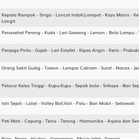
Kepala Rampok - Singa - Loncat Indah,Lompat - Kayu Manis - Ker
Langit
Penasehat Perang - Kuda - Lari Gawang - Lemon - Bola Lampu -
Penjaga Pintu - Gajah - Lari Estafet - Kipas Angin - Keris - Prabu
Orang Sakit Gudig - Tawon - Lempar Cakram - Surat - Nanas - 
Pelacur Kelas Tinggi - Kupu-Kupu - Sepak bola - Srikaya - Ban S
Istri Sejati - Lalat - Volley Ball,Voli - Palu - Ban Mobil - Setiawati
Peti Mati - Capung - Tenis - Terong - Harmonika - Arjuna dan S
Raja - Naga - Hockey - Ganggang - Mesin Jahit - Samiaji