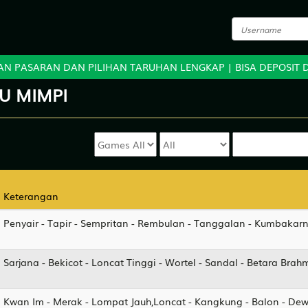
ASARAN DAN PILIHAN TARUHAN LENGKAP | BISA DEPOSIT DARI 
U
MIMPI
Keterangan
Keterangan
Penyair - Tapir - Sempritan - Rembulan - Tanggalan - Kumbakar
Sarjana - Bekicot - Loncat Tinggi - Wortel - Sandal - Betara Brah
Kwan Im - Merak - Lompat Jauh,Loncat - Kangkung - Balon - Dew