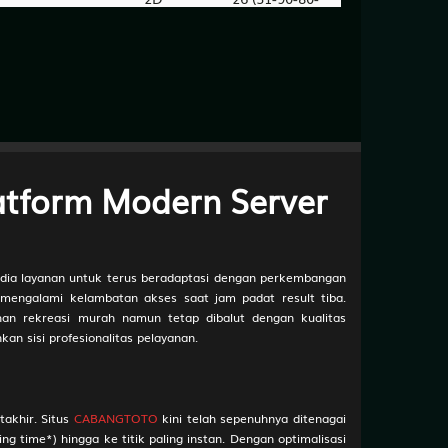
40)
Dewi Supraba
2D
27 (19-61-06-
11)
2D
32 (03-60-18-
10)
2D
34 (36-73-89-
tform Modern Server
23)
bat - Sayempraba
2D
36 (34-83-87-
33)
edia layanan untuk terus beradaptasi dengan perkembangan
- Truk - Gareng
2D
37 (38-59-83-
 mengalami kelambatan akses saat jam padat result tiba.
09)
an rekreasi murah namun tetap dibalut dengan kualitas
n sisi profesionalitas pelayanan.
2D
40 (43-76-78-
26)
Untari
2D
38 (37-67-84-
17)
takhir. Situs
CABANGTOTO
kini telah sepenuhnya ditenagai
time*) hingga ke titik paling instan. Dengan optimalisasi